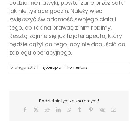
codzienne nawyki, powtarzane przez setki
jak nie tysiące godzin. Należy więc
zwiększyć świadomość swojego ciała i
tego, co tak na prawdę z nim robimy.
Resztą zajmie się już fizjoterapeuta, który
będzie dążył do tego, aby nie dopuścić do
zabiegu operacyjnego.
15 lutego, 2018
|
Fizjoterapia
|
1 komentarz
Podziel się tym ze znajomymi!
Facebook
X
Reddit
LinkedIn
WhatsApp
Tumblr
Pinterest
Vk
Email