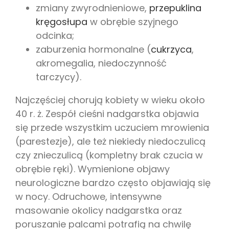
zmiany zwyrodnieniowe,
przepuklina
kręgosłupa
w obrębie szyjnego
odcinka;
zaburzenia hormonalne (
cukrzyca
,
akromegalia, niedoczynność
tarczycy).
Najczęściej chorują kobiety w wieku około
40 r. ż. Zespół cieśni nadgarstka objawia
się przede wszystkim uczuciem mrowienia
(parestezje), ale też niekiedy niedoczulicą
czy znieczulicą (kompletny brak czucia w
obrębie ręki). Wymienione objawy
neurologiczne bardzo często objawiają się
w nocy. Odruchowe, intensywne
masowanie okolicy nadgarstka oraz
poruszanie palcami potrafią na chwilę