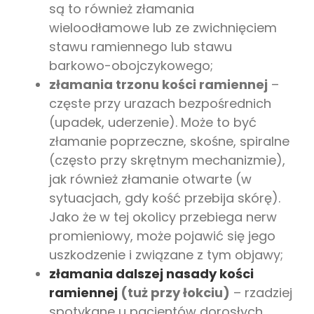
są to również złamania
wieloodłamowe lub ze zwichnięciem
stawu ramiennego lub stawu
barkowo-obojczykowego;
złamania trzonu kości ramiennej
–
częste przy urazach bezpośrednich
(upadek, uderzenie). Może to być
złamanie poprzeczne, skośne, spiralne
(często przy skrętnym mechanizmie),
jak również złamanie otwarte (w
sytuacjach, gdy kość przebija skórę).
Jako że w tej okolicy przebiega nerw
promieniowy, może pojawić się jego
uszkodzenie i związane z tym objawy;
złamania dalszej nasady kości
ramiennej
(tuż przy łokciu)
– rzadziej
spotykane u pacjentów dorosłych,