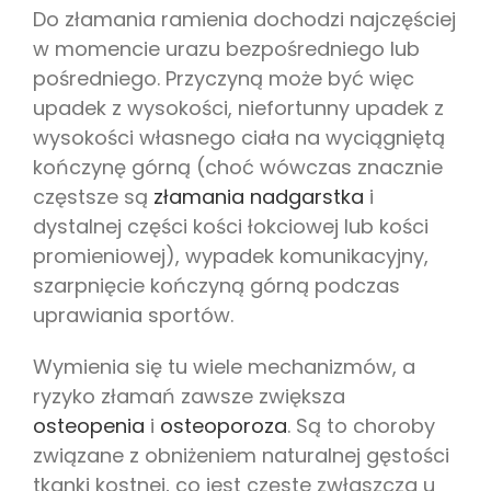
Do złamania ramienia dochodzi najczęściej
w momencie urazu bezpośredniego lub
pośredniego. Przyczyną może być więc
upadek z wysokości, niefortunny upadek z
wysokości własnego ciała na wyciągniętą
kończynę górną (choć wówczas znacznie
częstsze są
złamania nadgarstka
i
dystalnej części kości łokciowej lub kości
promieniowej), wypadek komunikacyjny,
szarpnięcie kończyną górną podczas
uprawiania sportów.
Wymienia się tu wiele mechanizmów, a
ryzyko złamań zawsze zwiększa
osteopenia
i
osteoporoza
. Są to choroby
związane z obniżeniem naturalnej gęstości
tkanki kostnej, co jest częste zwłaszcza u