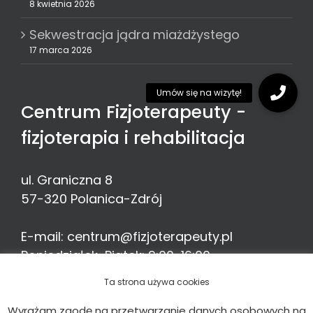
8 kwietnia 2026
Sekwestracja jądra miażdżystego
17 marca 2026
Centrum Fizjoterapeuty -
fizjoterapia i rehabilitacja
ul. Graniczna 8
57-320
Polanica-Zdrój
E-mail:
centrum@fizjoterapeuty.pl
Poniedziałek-Piątek: 9:00-16:00
Telefon:
513 776 935
Ta strona używa cookies
Wyrażam zgodę na przetwarzanie danych osobowych na