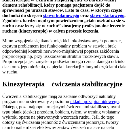
element rehabilitacji, który pomaga pacjentom dojść do
sprawności po urazach stawów. Lato to czas, w którym często
dochodzi do skręceń
stawu kolanowego
oraz
stawu skokowego
.
Zgodnie z bardzo mądrym powiedzeniem ,,ciało uszkadza się w
ruchu oraz leczy się w ruchu’’ stosujemy profesjonalne leczenie
ruchem (kinezyterapię) w całym procesie leczenia.
Mimo wygojenia się tkanek miękkich okołostawowych po urazie,
częstym problemem jest funkcjonalny problem w stawie i brak
odpowiedniej kontroli nerwowo-mięśniowej poprzez zakłócenia
propriocepcji np. przy uszkodzeniu struktur troczkowych stawu.
Propriocepcja jest zmysłem podświadomego czucia danego odcinka
ciała oraz jego ułożenia, napięcia i korelacji z innymi częściami ciała
w ruchu.
Kinezyterapia – ćwiczenia stabilizacyjne
Ćwiczenia stabilizacyjne mają za zadanie odtworzyć naturalny
program ruchu sterowany z poziomu
układu pozapiramidowego
.
Dlatego, poza najpopularniejszymi ćwiczeniami stabilizacyjnymi
typu plank (deska) przodem, bokiem, tyłem, w trening wplatamy
wykroki oparte na pierwotnych wzorcach ruchu. Jeśli do tego
dołoży się ćwiczenia jednonóż z ćwiczeniami jednorącz, tworzy
nam to najbardziej efektywny zestaw ćwiczeń mający na celu