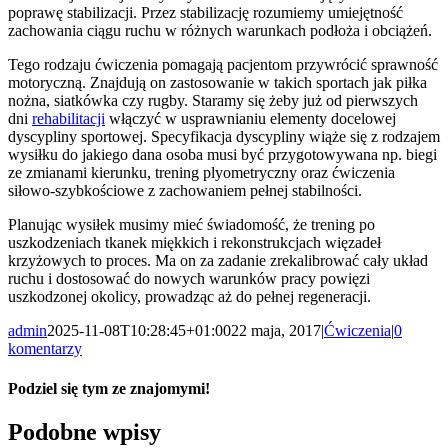
poprawę stabilizacji. Przez stabilizację rozumiemy umiejętność
zachowania ciągu ruchu w różnych warunkach podłoża i obciążeń.
Tego rodzaju ćwiczenia pomagają pacjentom przywrócić sprawność
motoryczną. Znajdują on zastosowanie w takich sportach jak piłka
nożna, siatkówka czy rugby. Staramy się żeby już od pierwszych
dni
rehabilitacji
włączyć w usprawnianiu elementy docelowej
dyscypliny sportowej. Specyfikacja dyscypliny wiąże się z rodzajem
wysiłku do jakiego dana osoba musi być przygotowywana np. biegi
ze zmianami kierunku, trening plyometryczny oraz ćwiczenia
siłowo-szybkościowe z zachowaniem pełnej stabilności.
Planując wysiłek musimy mieć świadomość, że trening po
uszkodzeniach tkanek miękkich i rekonstrukcjach więzadeł
krzyżowych to proces. Ma on za zadanie zrekalibrować cały układ
ruchu i dostosować do nowych warunków pracy powięzi
uszkodzonej okolicy, prowadząc aż do pełnej regeneracji.
admin
2025-11-08T10:28:45+01:00
22 maja, 2017
|
Ćwiczenia
|
0
komentarzy
Podziel się tym ze znajomymi!
Facebook
X
Reddit
LinkedIn
WhatsApp
Tumblr
Pinterest
Vk
Email
Podobne wpisy