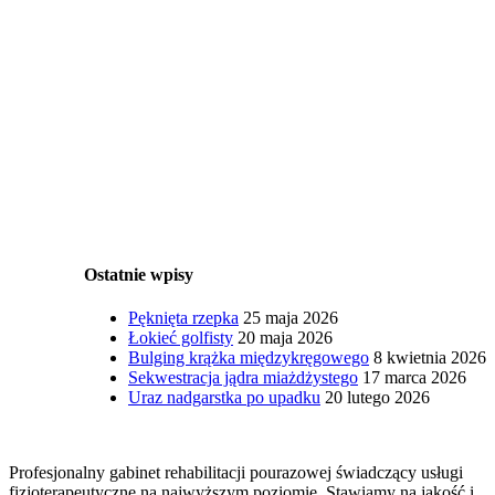
Ostatnie wpisy
Pęknięta rzepka
25 maja 2026
Łokieć golfisty
20 maja 2026
Bulging krążka międzykręgowego
8 kwietnia 2026
Sekwestracja jądra miażdżystego
17 marca 2026
Uraz nadgarstka po upadku
20 lutego 2026
Fizjoterapeuty
Profesjonalny gabinet rehabilitacji pourazowej świadczący usługi
fizjoterapeutyczne na najwyższym poziomie. Stawiamy na jakość i