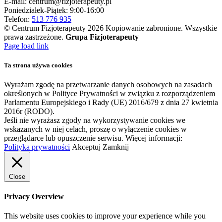
E-mail:
centrum@fizjoterapeuty.pl
Poniedziałek-Piątek: 9:00-16:00
Telefon:
513 776 935
© Centrum Fizjoterapeuty
2026 Kopiowanie zabronione. Wszystkie
prawa zastrzeżone.
Grupa Fizjoterapeuty
Facebook
Instagram
YouTube
Page load link
Ta strona używa cookies
Wyrażam zgodę na przetwarzanie danych osobowych na zasadach
określonych w Polityce Prywatności w związku z rozporządzeniem
Parlamentu Europejskiego i Rady (UE) 2016/679 z dnia 27 kwietnia
2016r (RODO).
Jeśli nie wyrażasz zgody na wykorzystywanie cookies we
wskazanych w niej celach, proszę o wyłączenie cookies w
przeglądarce lub opuszczenie serwisu. Więcej informacji:
Polityka prywatności
Akceptuj
Zamknij
Close
Privacy Overview
This website uses cookies to improve your experience while you