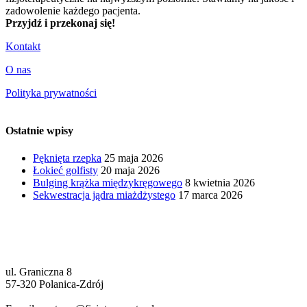
zadowolenie każdego pacjenta.
Przyjdź i przekonaj się!
Kontakt
O nas
Polityka prywatności
Ostatnie wpisy
Pęknięta rzepka
25 maja 2026
Łokieć golfisty
20 maja 2026
Bulging krążka międzykręgowego
8 kwietnia 2026
Sekwestracja jądra miażdżystego
17 marca 2026
Centrum Fizjoterapeuty - fizjoterapia i
rehabilitacja
ul. Graniczna 8
57-320
Polanica-Zdrój