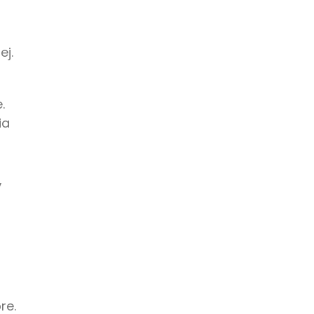
ej.
.
ia
,
re.