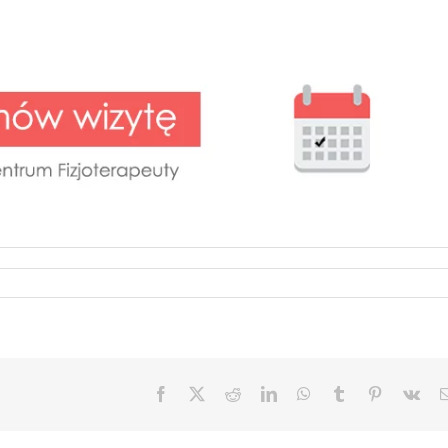
Facebook
X
Reddit
LinkedIn
WhatsApp
Tumblr
Pinterest
Vk