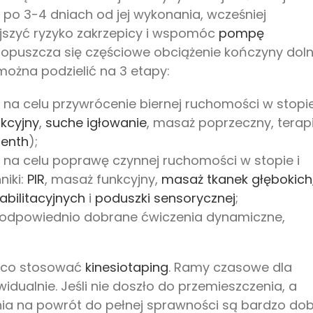
po 3-4 dniach od jej wykonania, wcześniej
jszyć ryzyko zakrzepicy i wspomóc
pompę
dopuszcza się częściowe obciążenie kończyny doln
można podzielić na 3 etapy:
na celu przywrócenie biernej ruchomości w stopie
kcyjny
,
suche igłowanie
, masaż poprzeczny, terap
jenth
);
 na celu poprawę czynnej ruchomości w stopie i
niki:
PIR
, masaż funkcyjny,
masaż tkanek głębokich
abilitacyjnych
i
poduszki sensorycznej
;
 odpowiednio dobrane ćwiczenia dynamiczne,
ąco stosować
kinesiotaping
. Ramy czasowe dla
dualnie. Jeśli nie doszło do przemieszczenia, a
ia na powrót do pełnej sprawności są bardzo dob