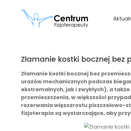
Przejdź
do
Aktual
zawartości
Złamanie kostki bocznej bez 
Złamanie kostki bocznej bez przemieszc
urazów mechanicznych podczas biegan
ekstremalnych, jak i zwykłych), a takż
przemieszczenia, w większości przypad
rozerwania więzozrostu piszczelowo-s
fizjoterapia są wystarczające, aby prz