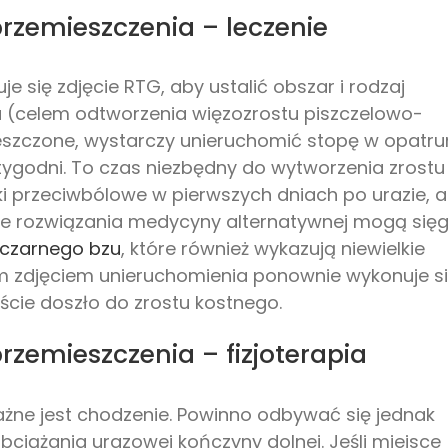
przemieszczenia – leczenie
się zdjęcie RTG, aby ustalić obszar i rodzaj
cja (celem odtworzenia więzozrostu piszczelowo-
ieszczone, wystarczy unieruchomić stopę w opatru
tygodni. To czas niezbędny do wytworzenia zrostu
i przeciwbólowe w pierwszych dniach po urazie, 
ce rozwiązania medycyny alternatywnej mogą się
czarnego bzu
, które również wykazują niewielkie
ym zdjęciem unieruchomienia ponownie wykonuje s
ście doszło do zrostu kostnego.
rzemieszczenia – fizjoterapia
ażne jest chodzenie. Powinno odbywać się jednak
bciążania urazowej kończyny dolnej. Jeśli miejsce