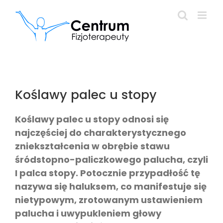
Przejdź
do
zawartości
Koślawy palec u stopy
Koślawy palec u stopy odnosi się
najczęściej do charakterystycznego
zniekształcenia w obrębie stawu
śródstopno-paliczkowego palucha, czyli
I palca stopy. Potocznie przypadłość tę
nazywa się haluksem, co manifestuje się
nietypowym, zrotowanym ustawieniem
palucha i uwypukleniem głowy