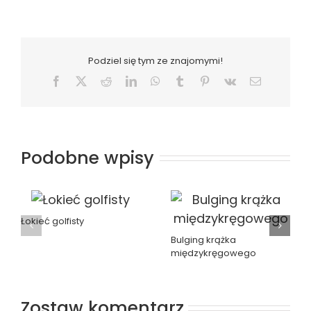
Podziel się tym ze znajomymi!
Facebook
X
Reddit
LinkedIn
WhatsApp
Tumblr
Pinterest
Vk
Email
Podobne wpisy
Łokieć golfisty
Bulging krążka
międzykręgowego
Zostaw komentarz