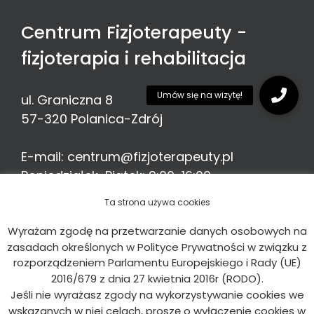
Centrum Fizjoterapeuty -
fizjoterapia i rehabilitacja
ul. Graniczna 8
57-320
Polanica-Zdrój
E-mail:
centrum@fizjoterapeuty.pl
Poniedziałek-Piątek: 9:00-16:00
Telefon:
513 776 935
Ta strona używa cookies
Wyrażam zgodę na przetwarzanie danych osobowych na
zasadach określonych w Polityce Prywatności w związku z
rozporządzeniem Parlamentu Europejskiego i Rady (UE)
2016/679 z dnia 27 kwietnia 2016r (RODO).
© Centrum Fizjoterapeuty
2026 Kopiowanie
Jeśli nie wyrażasz zgody na wykorzystywanie cookies we
zabronione. Wszystkie prawa zastrzeżone.
Grupa
wskazanych w niej celach, proszę o wyłączenie cookies w