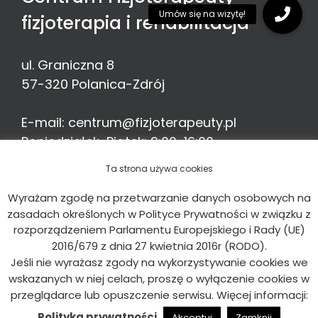
fizjoterapia i rehabilitacja
ul. Graniczna 8
57-320
Polanica-Zdrój
E-mail:
centrum@fizjoterapeuty.pl
Poniedziałek-Piątek: 9:00-16:00
Telefon:
513 776 935
Ta strona używa cookies
Wyrażam zgodę na przetwarzanie danych osobowych na
zasadach określonych w Polityce Prywatności w związku z
rozporządzeniem Parlamentu Europejskiego i Rady (UE)
2016/679 z dnia 27 kwietnia 2016r (RODO).
© Centrum Fizjoterapeuty
2026 Kopiowanie
Jeśli nie wyrażasz zgody na wykorzystywanie cookies we
zabronione. Wszystkie prawa zastrzeżone.
Grupa
wskazanych w niej celach, proszę o wyłączenie cookies w
Fizjoterapeuty
przeglądarce lub opuszczenie serwisu. Więcej informacji:
Facebook
Instagram
YouTube
Polityka prywatności
Akceptuj
Zamknij