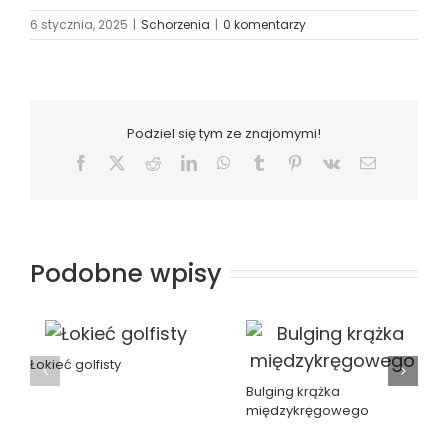
6 stycznia, 2025
|
Schorzenia
|
0 komentarzy
Podziel się tym ze znajomymi!
Facebook
X
Reddit
LinkedIn
WhatsApp
Tumblr
Pinterest
Vk
Email
Podobne wpisy
Łokieć golfisty
Bulging krążka
międzykręgowego