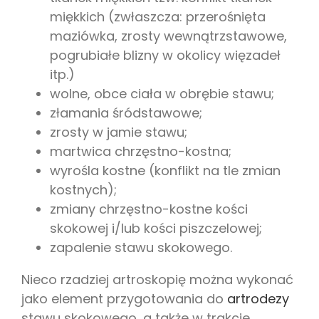
miękkich (zwłaszcza: przerośnięta
maziówka, zrosty wewnątrzstawowe,
pogrubiałe blizny w okolicy więzadeł
itp.)
wolne, obce ciała w obrębie stawu;
złamania śródstawowe;
zrosty w jamie stawu;
martwica chrzęstno-kostna;
wyrośla kostne (konflikt na tle zmian
kostnych);
zmiany chrzęstno-kostne kości
skokowej i/lub kości piszczelowej;
zapalenie stawu skokowego.
Nieco rzadziej artroskopię można wykonać
jako element przygotowania do
artrodezy
stawu skokowego, a także w trakcie