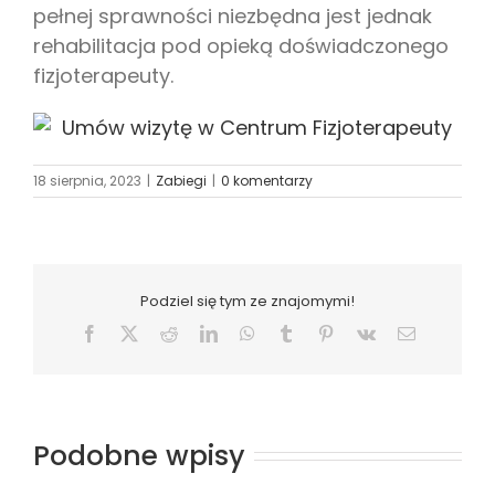
pełnej sprawności niezbędna jest jednak
rehabilitacja pod opieką doświadczonego
fizjoterapeuty.
18 sierpnia, 2023
|
Zabiegi
|
0 komentarzy
Podziel się tym ze znajomymi!
Facebook
X
Reddit
LinkedIn
WhatsApp
Tumblr
Pinterest
Vk
Email
Podobne wpisy