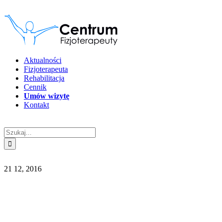
Przejdź
do
zawartości
Aktualności
Fizjoterapeuta
Rehabilitacja
Cennik
Umów wizytę
Kontakt
Szukaj
21
12, 2016