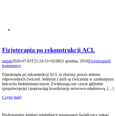
Fizjoterapia po rekonstrukcji ACL
admin
2020-07-03T21:24:33+02:00
21 grudnia, 2016
|
Fizjoterapia
|
0
komentarzy
Fizjoterapia po rekonstrukcji ACL to złożony proces doboru
odpowiednich ćwiczeń. Jednymi z nich są ćwiczenia w zamkniętym
łańcuchu biokinematycznym. Zwiększają one czucie głębokie
(propriocepcję) i poprawiają koordynację nerwowo-mięśniową. […]
Czytaj dalej
Centrum Fizjoterapeuty
Profesjonalny gabinet rehabilitacji pourazowej świadczący usługi