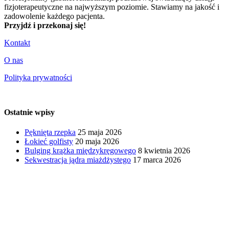
fizjoterapeutyczne na najwyższym poziomie. Stawiamy na jakość i
zadowolenie każdego pacjenta.
Przyjdź i przekonaj się!
Kontakt
O nas
Polityka prywatności
Ostatnie wpisy
Pęknięta rzepka
25 maja 2026
Łokieć golfisty
20 maja 2026
Bulging krążka międzykręgowego
8 kwietnia 2026
Sekwestracja jądra miażdżystego
17 marca 2026
Centrum Fizjoterapeuty - fizjoterapia i
rehabilitacja