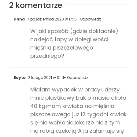
2 komentarze
anna
7 października 2020 w 17:15
- Odpowiedz
W jaki sposób (gdzie dokładnie)
naklejać tapy w dolegliwości
mięśnia piszczelowego
przedniego?
Edyta
2 lutego 2021 w 01:11
- Odpowiedz
Miałam wypadek w pracy.uderzy
mnie plastikowy bak o masie około
40 kg.mam krwiaka na mięśnia
piszczelowego już 12 tygodni krwiak
się nie wchłania.lekarze nic z tym
nie robią czekają A ja załamuje się