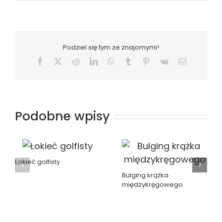
Podziel się tym ze znajomymi!
Facebook
X
Reddit
LinkedIn
WhatsApp
Tumblr
Pinterest
Vk
Email
Podobne wpisy
Łokieć golfisty
Bulging krążka
międzykręgowego