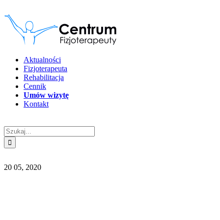
Przejdź
do
zawartości
Aktualności
Fizjoterapeuta
Rehabilitacja
Cennik
Umów wizytę
Kontakt
Szukaj
20
05, 2020