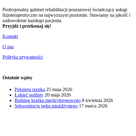
Profesjonalny gabinet rehabilitacji pourazowej świadczący usługi
fizjoterapeutyczne na najwyższym poziomie. Stawiamy na jakość i
zadowolenie każdego pacjenta.
Przyjdź i przekonaj się!
Kontakt
O nas
Polityka prywatności
Ostatnie wpisy
Pęknięta rzepka
25 maja 2026
Łokieć golfisty
20 maja 2026
Bulging krążka międzykręgowego
8 kwietnia 2026
Sekwestracja jądra miażdżystego
17 marca 2026
Centrum Fizjoterapeuty - fizjoterapia i