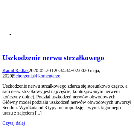
Uszkodzenie nerwu strzałkowego
Kamil Radlak
2020-05-20T20:34:34+02:00
20 maja,
2020
|
Schorzenia
|
4 komentarze
Uszkodzenie nerwu strzałkowego zdarza się stosunkowo często, a
sam nerw strzałkowy jest najczęściej kontuzjowanym nerwem
kończyny dolnej. Podział uszkodzeń nerwów obwodowych
Główny model podziału uszkodzeń nerwów obwodowych utworzył
Seddon. Wyróżnia od 3 typy: neuropraksję – wynik łagodnego
urazu z zajęciem [...]
Czytaj dalej
Centrum Fizjoterapeuty