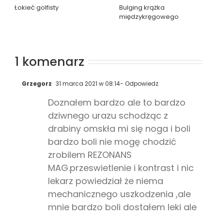
Łokieć golfisty
Bulging krążka
międzykręgowego
1 komenarz
Grzegorz
31 marca 2021 w 08:14
- Odpowiedz
Doznałem bardzo ale to bardzo
dziwnego urazu schodząc z
drabiny omskła mi się noga i boli
bardzo boli nie mogę chodzić
zrobilem REZONANS
MAG.przeswietlenie i kontrast i nic
lekarz powiedział że niema
mechanicznego uszkodzenia ,ale
mnie bardzo boli dostałem leki ale