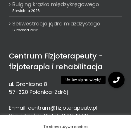
Bulging krążka międzykręgowego
8 kwietnia 2026
Sekwestracja jądra miażdżystego
17 marca 2026
Centrum Fizjoterapeuty -
fizjoterapia i rehabilitacja
ul. Graniczna 8
57-320
Polanica-Zdrój
E-mail:
centrum@fizjoterapeuty.pl
Poniedziałek-Piątek: 9:00-16:00
Telefon:
513 776 935
Ta strona używa cookies