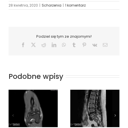
28 kwietnia, 2020
|
Schorzenia
|
1 komentarz
Podziel się tym ze znajomymi!
Facebook
X
Reddit
LinkedIn
WhatsApp
Tumblr
Pinterest
Vk
Email
Podobne wpisy