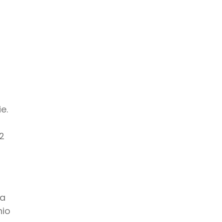
e.
2
ia
nio