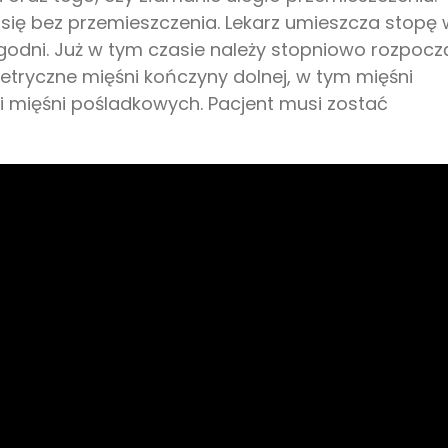
się bez przemieszczenia. Lekarz umieszcza stopę 
ygodni. Już w tym czasie należy stopniowo rozpocz
tryczne mięśni kończyny dolnej, w tym mięśni
i mięśni pośladkowych. Pacjent musi zostać