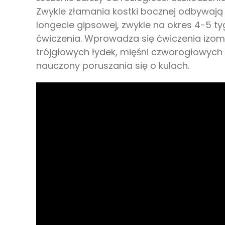
Zwykle złamania kostki bocznej odbywają 
longecie gipsowej, zwykle na okres 4-5 t
ćwiczenia. Wprowadza się ćwiczenia izome
trójgłowych łydek, mięśni czworogłowych 
nauczony poruszania się o kulach.