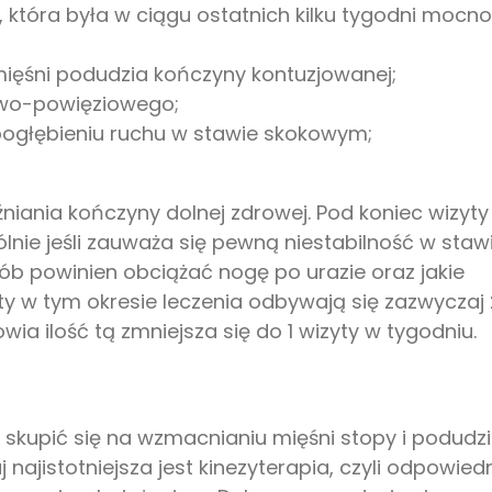
, która była w ciągu ostatnich kilku tygodni mocno
mięśni podudzia kończyny kontuzjowanej;
iowo-powięziowego;
pogłębieniu ruchu w stawie skokowym;
niania kończyny dolnej zdrowej. Pod koniec wizyty
nie jeśli zauważa się pewną niestabilność w stawi
ób powinien obciążać nogę po urazie oraz jakie
 w tym okresie leczenia odbywają się zazwyczaj 
ia ilość tą zmniejsza się do 1 wizyty w tygodniu.
kupić się na wzmacnianiu mięśni stopy i podudz
 najistotniejsza jest kinezyterapia, czyli odpowied