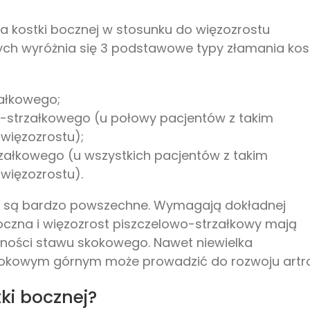
a kostki bocznej w stosunku do więzozrostu
ch wyróżnia się 3 podstawowe typy złamania kost
załkowego;
o-strzałkowego (u połowy pacjentów z takim
więzozrostu);
załkowego (u wszystkich pacjentów z takim
więzozrostu).
o są bardzo powszechne. Wymagają dokładnej
boczna i więzozrost piszczelowo-strzałkowy mają
ności stawu skokowego. Nawet niewielka
skokowym górnym może prowadzić do rozwoju artro
ki bocznej?