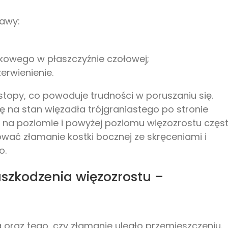
jawy:
okowego w płaszczyźnie czołowej;
erwienienie.
stopy, co powoduje trudności w poruszaniu się.
 na stan więzadła trójgraniastego po stronie
 na poziomie i powyżej poziomu więzozrostu częs
ować złamanie kostki bocznej ze skręceniami i
o.
uszkodzenia więzozrostu –
a oraz tego, czy złamanie uległo przemieszczeniu.