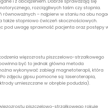
ne i z obciążeniem. Dobrze sprawdzają się
otorycznego, rozciągliwych taśm czy stopnia.
ń równoważnych – najpierw w staniu na obu noga
 a także stopniowo ćwiczeń skocznościowych.
orąc pod uwagę sprawność pacjenta oraz postępy 
zkodzenia więzozrostu piszczelowo-strzałkowego
 powinna być to jednak główna metoda
można wykonywać zabiegi magnetoterapii, która
 Po zdjęciu gipsu pomocne są: laseroterapia,
lektrody umieszczane w obrębie podudzia).
 więzozrostu piszczelowo-strzałkowego rokuje