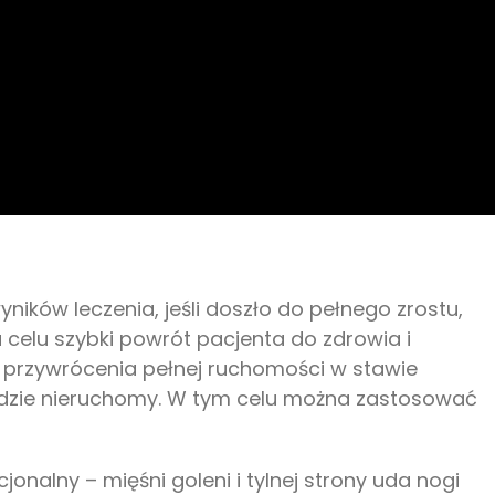
yników leczenia, jeśli doszło do pełnego zrostu,
celu szybki powrót pacjenta do zdrowia i
o przywrócenia pełnej ruchomości w stawie
ędzie nieruchomy. W tym celu można zastosować
onalny – mięśni goleni i tylnej strony uda nogi