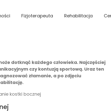
ności
Fizjoterapeuta
Rehabilitacja
Ce
 może dotknąć każdego człowieka. Najczęściej
nikacyjnym czy kontuzją sportową. Uraz ten
diagnozować złamanie, a po zdjęciu
bilitację.
nej